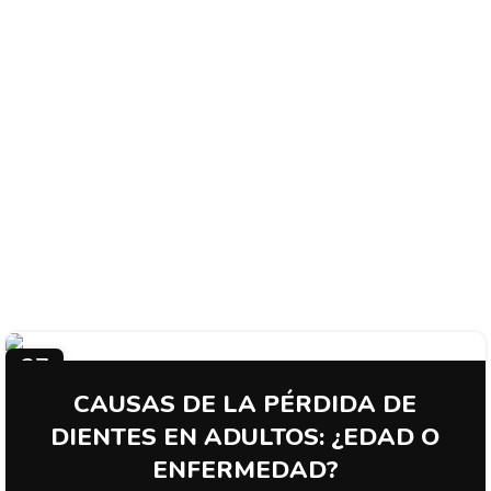
Clinident
lleva prestando sus servicios desde hace
veinticinco años y esto es uno de los valores de mayor
garantía en nuestros tratamientos dentales.
Desde nuestros comienzos teníamos clara la idea de una
atención integral del paciente abarcando todos los
tratamientos que requiera una boca enferma. Desde la
infancia hasta la senectud. Un equipo de profesionales
jóvenes que se han ido integrando a los veteranos nos
aportan los conocimientos de vanguardia que la profesión
requiere.
27
SEP
CAUSAS DE LA PÉRDIDA DE
DIENTES EN ADULTOS: ¿EDAD O
ENFERMEDAD?