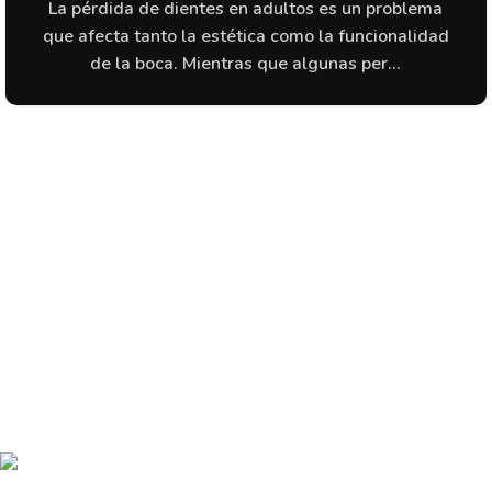
La pérdida de dientes en adultos es un problema
que afecta tanto la estética como la funcionalidad
de la boca. Mientras que algunas per...
Clínica Málaga
C/ Eslava, 14
(29002 – Málaga)
952 356 905
(+34)
clinidentmalaga@hotmail.es
Clínica Antequera
C/ Lucena, 14
(29200 – Antequera)
952 700 848
(+34)
clinidentantequera@hotmail.es